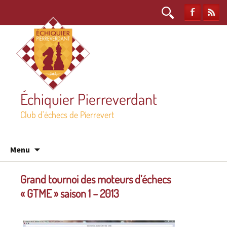
Rechercher :
Échiquier Pierreverdant
Club d'échecs de Pierrevert
Aller
Menu
au
contenu
Grand tournoi des moteurs d’échecs
« GTME » saison 1 – 2013