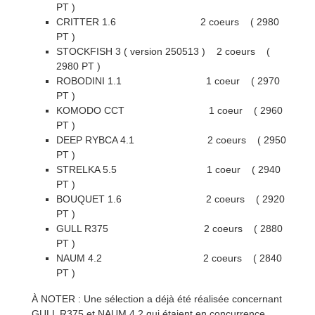
PT )
CRITTER 1.6 2 coeurs ( 2980
PT )
STOCKFISH 3 ( version 250513 ) 2 coeurs (
2980 PT )
ROBODINI 1.1 1 coeur ( 2970
PT )
KOMODO CCT 1 coeur ( 2960
PT )
DEEP RYBCA 4.1 2 coeurs ( 2950
PT )
STRELKA 5.5 1 coeur ( 2940
PT )
BOUQUET 1.6 2 coeurs ( 2920
PT )
GULL R375 2 coeurs ( 2880
PT )
NAUM 4.2 2 coeurs ( 2840
PT )
À NOTER : Une sélection a déjà été réalisée concernant
GULL R375 et NAUM 4.2 qui étaient en concurrence